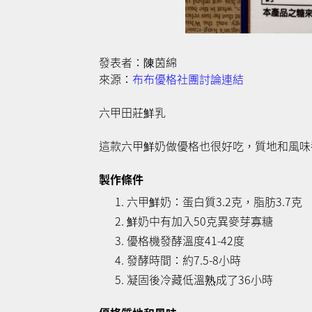
發表者：陳茵綿
來源：
布布優格社團討論連結
六甲田莊鮮乳
這款六甲鮮奶做優格也很好吃，質地和風味
製作條件
六甲鮮奶：蛋白質3.2克，脂肪3.7克
鮮奶中有加入50克異麥芽寡糖
優格機發酵溫度41-42度
發酵時間：約7.5-8小時
凝固後冷藏低溫熟成了36小時