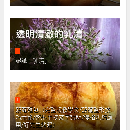
4
認識「乳清」
5
菠蘿麵包（完整版教學文/菠蘿整形技
巧示範/整形手技文字說明/優格烘焙應
用/好先生烤箱）