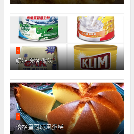
6
奶粉優格 做法
7
優格皇冠戚風蛋糕