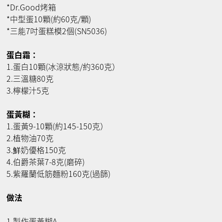
*Dr.Good烤箱
*中型蛋10顆(約60克/顆)
*三能7吋蛋糕模2個(SN5036)
蛋白霜：
1.蛋白10顆(冰涼狀態/約360克）
2.三溫糖80克
3.檸檬汁5克
蛋黃糊：
1.蛋黃9-10顆(約145-150克）
2.植物油70克
3.鮮奶優格150克
4.伯爵茶葉7-8克(磨碎)
5.紫羅蘭低筋麵粉160克(過篩)
做法
1.製作蛋黃糊A