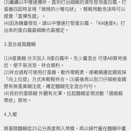
(3)繼續以中慢速攪拌，直到打出細緻的濕性發泡蛋白霜，打
蛋器舀起時呈現「微微的小彎勾狀」，輕輕甩動泡沫時可以
感覺「富彈性感」。
(4)因為糖量很低，請以中慢速打發蛋白霜，「KA速度4」打
出來的蛋白霜最細緻也最穩定。
3.混合戚風麵糊
(1)A蛋黃糊 分次加入 B蛋白霜中，先少量混合 可使AB質地接
近，使不易消泡、拌合順利。
(2)拌合過程可使用打蛋器，動作需輕柔，順著鍋邊從鋼底採
「向上拉提」方式來輕輕拌合。(3)最後再以刮刀仔細檢查鋼
壁有無蛋黃糊沈底，確定麵糊完全混合均勻。
(4)良好的蛋糕糊 外觀有光澤，拉起麵糊呈現流動「摺痕緞
帶狀」質地。
4.入模
將蛋糕麵糊從25公分高度倒入烤模，再以細竹籤在麵糊中畫