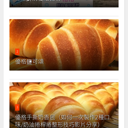
2
優格鹽可頌
3
優格手撕奶香包（如何一次製作2種口
味/奶油捲桿捲整形技巧影片分享）