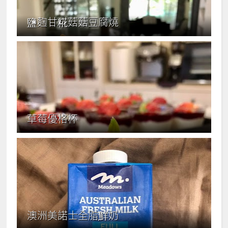
鹽麴甘糀菇菇豆腐燒
草莓優格杯
澳洲美諾士全脂鮮奶