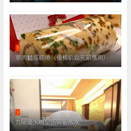
8
蔥肉鬆蛋糕捲（優格奶霜夾餡應用）
9
九陽優米機是否需要放水