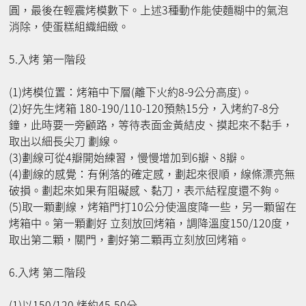
圓，最後在輕震烤模數下。上述3種動作能使麵糊中的氣泡
消除，使蛋糕組織細緻。
5.入烤 第一階段
(1)烤模位置：烤箱中下層(離下火約8-9公分高度)。
(2)好先生烤箱 180-190/110-120預熱15分，入烤約7-8分
鐘，此時要一旁顧路，等待表面金黃結皮、摸起來不黏手，
取出以細長尖刀 劃線。
(3)劃線可從4瓣開始練習，慢慢增加到6瓣、8瓣。
(4)劃線的感覺：有俐落的確定感，劃起來很順，線條漂亮無
破損。劃起來如果有阻礙感、黏刀，表示結程度還不夠。
(5)取一顆劃線，烤箱門打10公分使溫度降一些，另一顆留在
烤箱中。第一顆劃好 立刻放回烤箱，調降溫度150/120度，
取出第二顆，關門，劃好第二顆再立刻放回烤箱。
6.入烤 第二階段
(1)以150/120 烤約45-50分