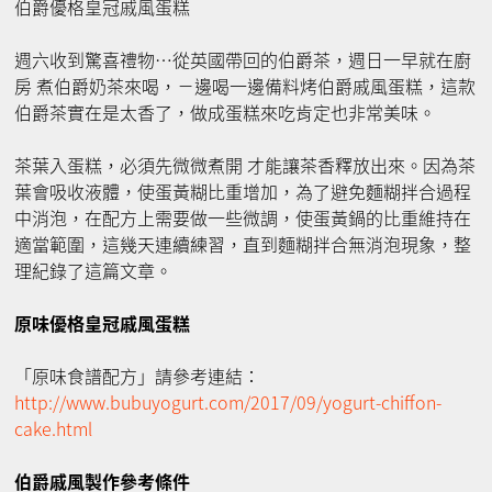
伯爵優格皇冠戚風蛋糕
週六收到驚喜禮物⋯從英國帶回的伯爵茶，週日一早就在廚
房 煮伯爵奶茶來喝，ㄧ邊喝一邊備料烤伯爵戚風蛋糕，這款
伯爵茶實在是太香了，做成蛋糕來吃肯定也非常美味。
茶葉入蛋糕，必須先微微煮開 才能讓茶香釋放出來。因為茶
葉會吸收液體，使蛋黃糊比重增加，為了避免麵糊拌合過程
中消泡，在配方上需要做一些微調，使蛋黃鍋的比重維持在
適當範圍，這幾天連續練習，直到麵糊拌合無消泡現象，整
理紀錄了這篇文章。
原味優格皇冠戚風蛋糕
「原味食譜配方」請參考連結：
http://www.bubuyogurt.com/2017/09/yogurt-chiffon-
cake.html
伯爵戚風製作參考條件