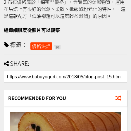
2.布布優格屬於「綿密型優格」，含豐富的保濕物質，運用
在烘焙上有很好的保濕、柔軟、延緩澱粉老化的特性，⋯這
是這款配方「低油卻還可以這麼輕盈濕潤」的原因。
組織細膩度從照片可以觀察
標籤：
優格烘焙
97
SHARE:
RECOMMENDED FOR YOU