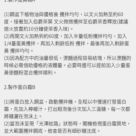
(1)鋼盆下植物油與優格後 攪拌均勻，以文火加熱至約60
度，接著加入伯爵茶葉 文火微微攪拌至伯爵茶香釋放(建議
熄火放置約10分鐘使茶香入味)。
(2)再開文火加熱到約60度，加入半量低粉攪拌均勻，加入
1/4量蛋黃攪拌，再加入剩餘低粉 攪拌，最後再加入剩餘蛋
黃 攪拌均勻。
(3)因為配方中的油量很低，燙麵過程容易結塊，所以燙麵的
時候必需借助優格的液體量。必要時還可以提前加入少量蛋
黃使麵粉混合攪拌順利。
2.製作蛋白霜B
(1)將蛋白放入鋼盆，啟動攪拌機，全程以中慢速打發蛋白
霜，先加入檸檬汁，打出粗泡後分次加入三溫糖，每一次都
將糖灑在泡沫上。
(2)當泡沫呈現「光澤紋路」狀態時，關機檢視蛋白霜質地，
並大範圍攪拌鋼底，檢查是否有細砂糖沈底。