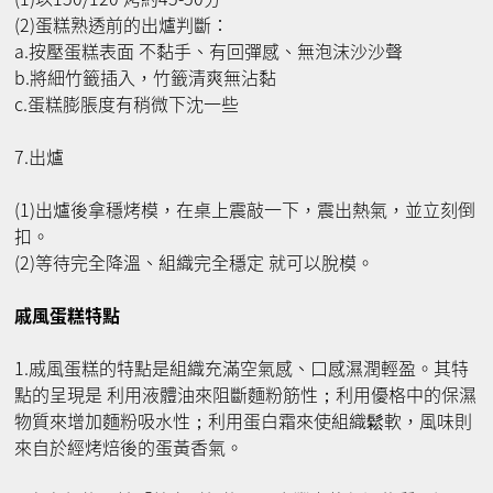
(2)蛋糕熟透前的出爐判斷：
a.按壓蛋糕表面 不黏手、有回彈感、無泡沫沙沙聲
b.將細竹籤插入，竹籤清爽無沾黏
c.蛋糕膨脹度有稍微下沈一些
7.出爐
(1)出爐後拿穩烤模，在桌上震敲一下，震出熱氣，並立刻倒
扣。
(2)等待完全降溫、組織完全穩定 就可以脫模。
戚風蛋糕特點
1.戚風蛋糕的特點是組織充滿空氣感、口感濕潤輕盈。其特
點的呈現是 利用液體油來阻斷麵粉筋性；利用優格中的保濕
物質來增加麵粉吸水性；利用蛋白霜來使組織鬆軟，風味則
來自於經烤焙後的蛋黃香氣。