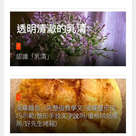
4
認識「乳清」
5
菠蘿麵包（完整版教學文/菠蘿整形技
巧示範/整形手技文字說明/優格烘焙應
用/好先生烤箱）