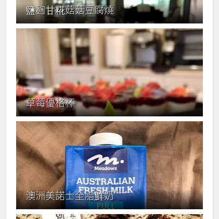
鹽麴甘糀菇菇豆腐燒
草莓優格杯
澳洲美諾士全脂鮮奶