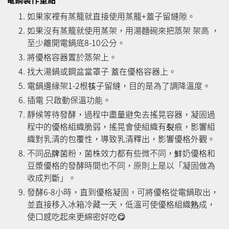
如果家裡有蒸籠就直接使用蒸籠+蓋子留縫隙。
如果沒有蒸籠就使用蒸架，用湯麵碗來把篜架 架高 ，
至少離開電鍋底8-10公分。
將優格容器置於篜架上。
找大湯鍋或鋼盆當罩子 蓋在優格容器上。
電鍋邊緣架1-2根筷子留縫，目的是為了調降溫度。
插電 只啟動保溫功能。
靜候等待發酵，過程中盡量避免去搖晃容器，凝固過
程中的優格組織脆弱，搖晃會使組織有裂痕，影響組
織對乳清的包覆性，導致乳清釋出，影響優格外觀。
不同品牌菌粉，菌株效力都有些微不同，鮮奶優格和
豆漿優格的發酵時間也不同，原則上是以「凝固做為
收成判斷」。
發酵6-8小時，直到優格凝固，可將優格從電鍋取出，
並直接移入冰箱冷藏一天，低溫可使優格組織熟成，
使口感吃起來更綿密好吃😋