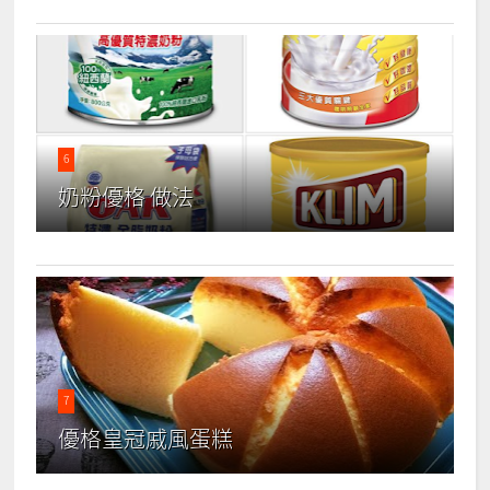
6
奶粉優格 做法
7
優格皇冠戚風蛋糕