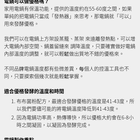
電鍋可以做優格嗎？
家用電鍋有保溫功能，提供的溫度約在55-60度之間，如果
單純的把電鍋只當成「發熱器」來思考，那電鍋就「可以」
用來發酵優格。
我們可以在電鍋上方架設蒸籠、蒸架 來遠離發熱點，可以增
大電鍋內部空間、鍋蓋留縫來 調降溫度，只要確實做好電鍋
內部溫度的調整，就可以輕鬆做出質地不錯的優格來。
不同品牌電鍋溫度都有些微差異，每個人的控溫工具也不
同，只要摸索個幾次就能輕鬆掌握。
適合優格發酵的溫度和時間
布布菌粉配方，最適合發酵優格的溫度是41-43度，所
以我們要儘可能的將電鍋溫度降低到41-43度。
因為電鍋功率高，熱傳導快，所以優格大約會在6-8小
時之間凝固，以凝固為發酵完成。
電鍋製作重點