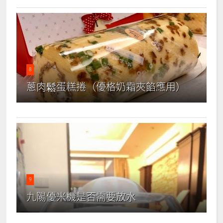
8
蔥肉鬆蛋糕捲（優格奶霜夾餡應用）
9
九陽優米機是否需要放水