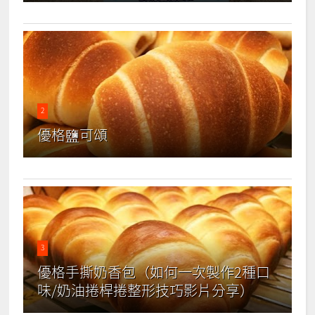
2
優格鹽可頌
3
優格手撕奶香包（如何一次製作2種口
味/奶油捲桿捲整形技巧影片分享）