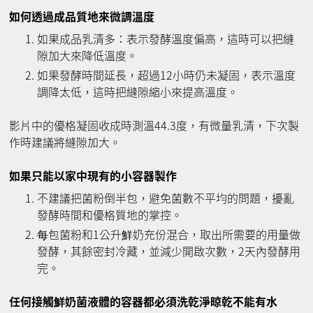
如何透過成品質地來微調溫度
如果成品乳清多：表示發酵溫度偏高，這時可以把縫
隙加大來降低溫度。
如果發酵時間延長，超過12小時仍未凝固，表示溫度
調降太低，這時把縫隙縮小來提高溫度。
影片中的優格凝固收成時測溫44.3度，有微量乳清，下次製
作時建議將縫隙加大。
如果只能以家中現有的小容器製作
不建議把菌粉倒半包，避免菌數不平均的問題，擾亂
發酵時間和優格質地的掌控。
每包菌粉和1公升鮮奶充份混合，取出所需要的用量做
發酵，其餘密封冷藏，並減少開啟次數，2天內發酵用
完。
任何接觸鮮奶菌液體的容器都必須洗乾淨晾乾不能有水