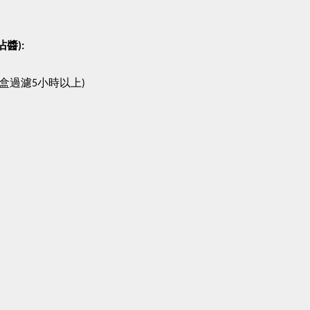
醬):
盒過濾
小時以上
5
)