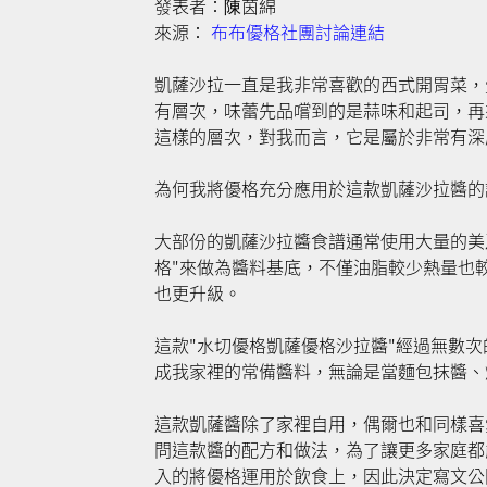
發表者：陳茵綿
來源：
布布優格社團討論連結
凱薩沙拉一直是我非常喜歡的西式開胃菜，
有層次，味蕾先品嚐到的是蒜味和起司，再來
這樣的層次，對我而言，它是屬於非常有深
為何我將優格充分應用於這款凱薩沙拉醬的
大部份的凱薩沙拉醬食譜通常使用大量的美
格"來做為醬料基底，不僅油脂較少熱量也
也更升級。
這款"水切優格凱薩優格沙拉醬"經過無數
成我家裡的常備醬料，無論是當麵包抹醬、燒
這款凱薩醬除了家裡自用，偶爾也和同樣喜
問這款醬的配方和做法，為了讓更多家庭都
入的將優格運用於飲食上，因此決定寫文公