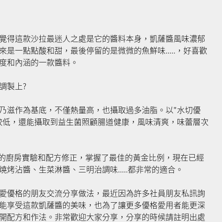
覺得這款沙拉最迷人之處是它的醬料本身，凱薩醬風味濃郁
是一點點酸和甜，最後停留的是微微的魚鮮味.....，好喜歡
度和內涵的一款醬料。
調製上?
乃滋作為基底，不僅熱量高，也攝取過多油脂。以"水切優
較低，還能攝取到益生菌照顧腸道健康，風味清爽，味蕾層次
次的廚房實驗和配方修正，掌握了最佳的黃金比例，現在已經
烤沾醬、生菜淋醬、三明治調味.....都非常的適合。
愛優格的朋友交流分享做法，最近因為許多社員朋友私訊詢
能享受這款凱薩醬的美味，也為了讓更多優格愛用者能更深
開配方和作法。非常歡迎大家分享，分享的時候請註明出處