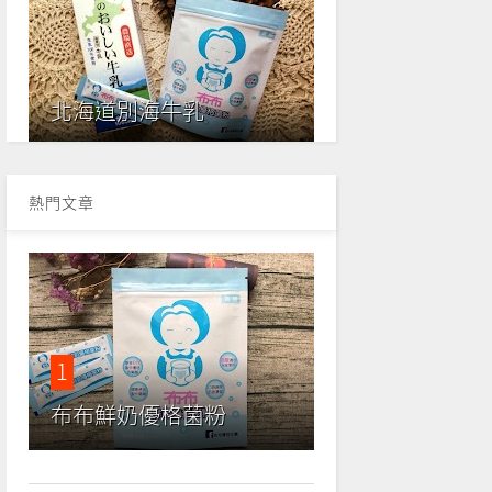
北海道別海牛乳
熱門文章
1
布布鮮奶優格菌粉