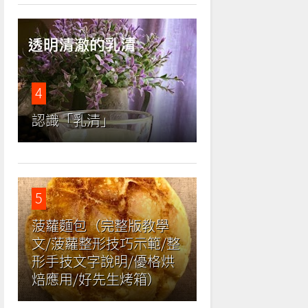
4
認識「乳清」
5
菠蘿麵包（完整版教學
文/菠蘿整形技巧示範/整
形手技文字說明/優格烘
焙應用/好先生烤箱）