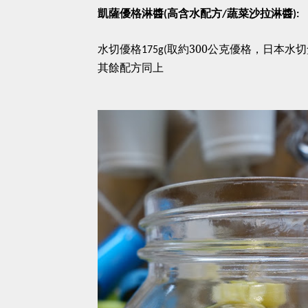
凱薩優格淋醬(高含水配方/蔬菜沙拉淋醬):
水切優格
取約
300
公克優格，日本水切
175g(
其餘配方同上