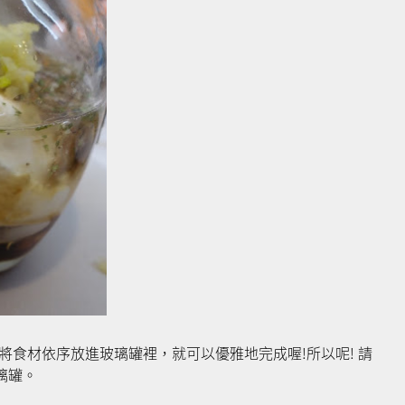
食材依序放進玻璃罐裡，就可以優雅地完成喔!所以呢! 請
璃罐。