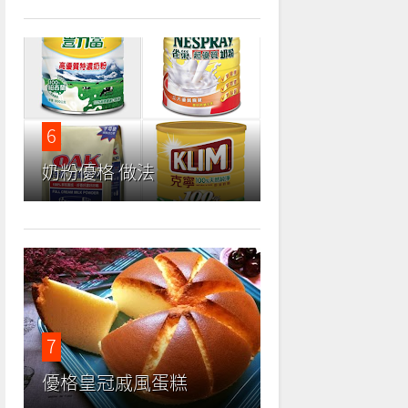
6
奶粉優格 做法
7
優格皇冠戚風蛋糕