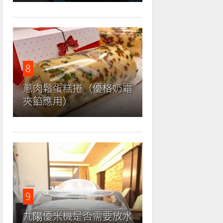
8
蔥肉鬆蛋糕捲（優格奶霜
夾餡應用）
9
九陽優米機是否需要放水