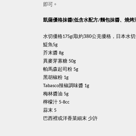
即可。
凱薩優格抹醬(低含水配方/麵包抹醬、燒烤沾
水切優格
取約
380
公克優格，日本水切
175g(
鯷魚
5g
芥末醬
8g
異麥芽寡糖
50g
帕馬森起司粉
5g
黑胡椒粉
1g
辣椒調味醬
Tabasco
1g
梅林醬油
5g
檸檬汁
5-8cc
蒜末
5
巴西裡或洋香菜細末
少許