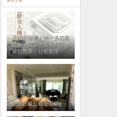
品諾發酵美人機。多功能
發酵小家電。優格教學。
鹽麴教學。甘椛教學
鹽麴甘糀菇菇豆腐燒