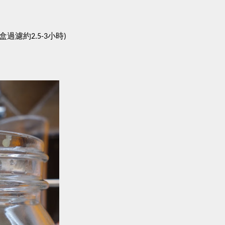
盒過濾約
小時
2.5-3
)