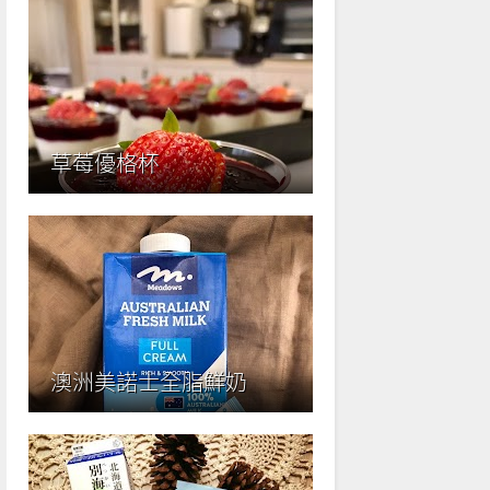
草莓優格杯
澳洲美諾士全脂鮮奶