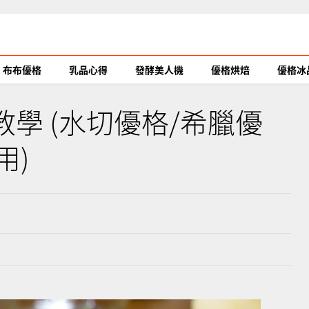
布布優格
乳品心得
發酵美人機
優格烘焙
優格冰
教學 (水切優格/希臘優
用)