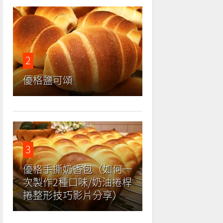
2
優格鹽可頌
3
優格手撕奶香包（如何一
次製作2種口味/奶油捲桿
捲整形技巧影片分享）