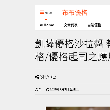
布布優格
MENU
Home
文章列表
自製優格
凱薩優格沙拉醬 
格/優格起司之應
SHARE:
2
2016年2月3日 星期三